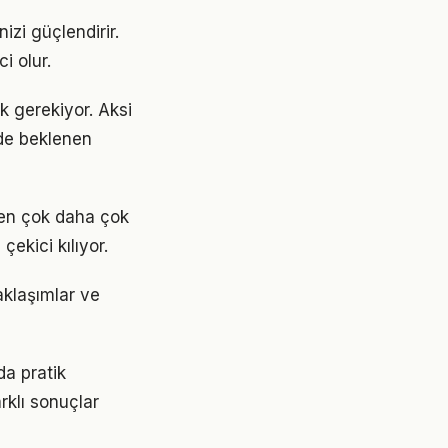
izi güçlendirir.
i olur.
ak gerekiyor. Aksi
de beklenen
den çok daha çok
çekici kılıyor.
aklaşımlar ve
da pratik
rklı sonuçlar