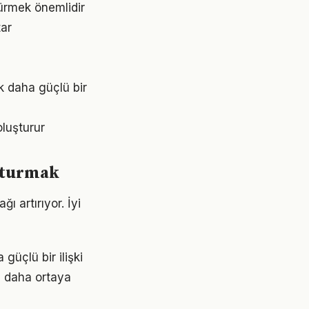
dürmek önemlidir
tar
k daha güçlü bir
oluşturur
uşturmak
ı artırıyor. İyi
güçlü bir ilişki
z daha ortaya