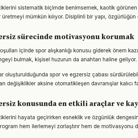
atiklerini sistematik biçimde benimsemek, kaotik görünen 
 üretmeyi mümkün kılıyor. Disiplinli bir yapı, özgürlüğün
zersiz sürecinde motivasyonu korumak
ulları içinde spor alışkanlığı konusu giderek önem kazan
geyi bulmak, kişisel huzurun da anahtarı haline geliyor.
ar oluşturulduğunda spor ve egzersiz çabası sürdürülebili
an değişiklikler aksine otomatikleşen davranışlar kalıcı fa
ersiz konusunda en etkili araçlar ve ka
ratiklerini hayata geçirirken esneklik ve özgünlük denge
r program hem ilerlemeyi zorlaştırır hem de motivasyonu d