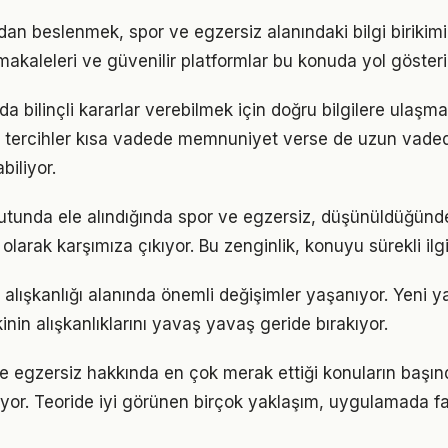
n beslenmek, spor ve egzersiz alanındaki bilgi birikimin
akaleleri ve güvenilir platformlar bu konuda yol gösteric
a bilinçli kararlar verebilmek için doğru bilgilere ulaşm
 tercihler kısa vadede memnuniyet verse de uzun vade
iliyor.
oyutunda ele alındığında spor ve egzersiz, düşünüldüğün
olarak karşımıza çıkıyor. Bu zenginlik, konuyu sürekli ilgi 
 alışkanlığı alanında önemli değişimler yaşanıyor. Yeni y
nin alışkanlıklarını yavaş yavaş geride bırakıyor.
ve egzersiz hakkında en çok merak ettiği konuların başın
yor. Teoride iyi görünen birçok yaklaşım, uygulamada fa