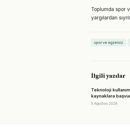
Toplumda spor ve 
yargılardan sıyrı
spor ve egzersiz
İlgili yazılar
Teknoloji kullanım
kaynaklara başvur
5 Ağustos 2026