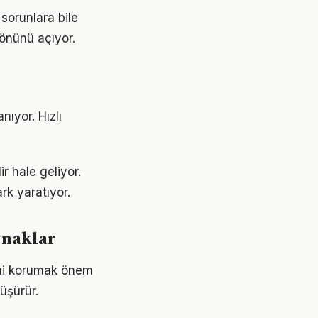
sorunlara bile
 önünü açıyor.
ıyor. Hızlı
r hale geliyor.
rk yaratıyor.
ynaklar
sini korumak önem
üşürür.