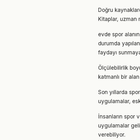
Doğru kaynaklarda
Kitaplar, uzman m
evde spor alanınd
durumda yapılan
faydayı sunmayab
Ölçülebilirlik b
katmanlı bir alan 
Son yıllarda spor
uygulamalar, eski
İnsanların spor 
uygulamalar geli
verebiliyor.