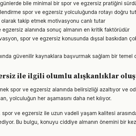
ünlerde bile minimal bir spor ve egzersiz pratiğini sür
lendirme spor ve egzersiz yolculuğunda rotayı doğru tu
l olarak takip etmek motivasyonu canlı tutar
ve egzersiz alanında sonuç almanın en kritik faktörüdür
vasyon, spor ve egzersiz konusunda dışsal baskıdan ço
lanında güvenilir kaynaklara başvurmak sağlam bir temel 
ersiz ile ilgili olumlu alışkanlıklar ol
mek spor ve egzersiz alanında belirsizliği azaltıyor ve odağ
lan, yolculuğun her aşamasını daha net kılıyor.
 spor ve egzersiz ile uzun vadeli yaşam kalitesi arasında 
ediyor. Bu bulgu, konuyu ciddiye almanın önemini bir ke