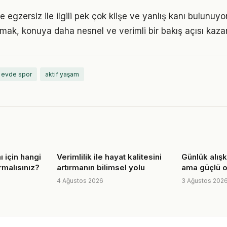
egzersiz ile ilgili pek çok klişe ve yanlış kanı bulunuyor
lmak, konuya daha nesnel ve verimli bir bakış açısı kazan
evde spor
aktif yaşam
ı için hangi
Verimlilik ile hayat kalitesini
Günlük alışk
malısınız?
artırmanın bilimsel yolu
ama güçlü o
4 Ağustos 2026
3 Ağustos 202