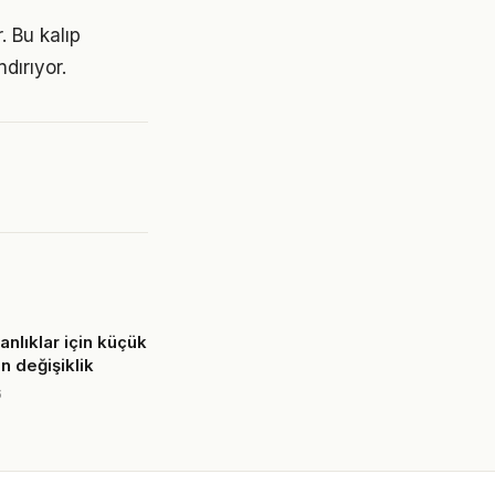
. Bu kalıp
dırıyor.
anlıklar için küçük
n değişiklik
6