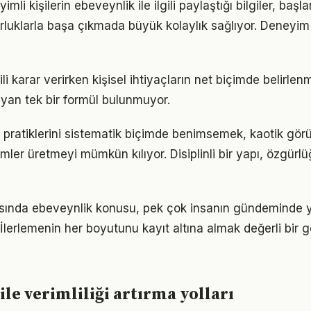
li kişilerin ebeveynlik ile ilgili paylaştığı bilgiler, başl
luklarla başa çıkmada büyük kolaylık sağlıyor. Deneyim
gili karar verirken kişisel ihtiyaçların net biçimde belirlen
yan tek bir formül bulunmuyor.
 pratiklerini sistematik biçimde benimsemek, kaotik gör
ümler üretmeyi mümkün kılıyor. Disiplinli bir yapı, özgür
nda ebeveynlik konusu, pek çok insanın gündeminde y
. İlerlemenin her boyutunu kayıt altına almak değerli bir ge
ile verimliliği artırma yolları