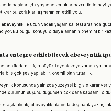
unda başlangıçta yaşanan zorluklar bazen ilerlemeyi ya
tikrar bu zorlukları aşmanın en etkili yolu.
 ebeveynlik ile uzun vadeli yaşam kalitesi arasında güçlü 
ediyor. Bu bulgu, konuyu ciddiye almanın önemini bir ke
ta entegre edilebilecek ebeveynlik ipu
alanında ilerlemek için büyük kaynak veya zaman yatırımı 
a bile çok şey yapılabilir, önemli olan tutarlılık.
veynlik konusunda yalnızca yüzeysel bilgiyle karar veri
iğinde durumun düşünüldüğünden çok daha kapsamlı oldu
flere açık olmak, ebeveynlik alanında dogmatik yaklaşım