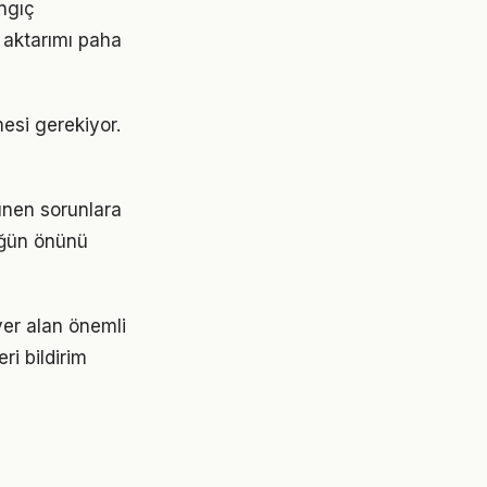
angıç
 aktarımı paha
mesi gerekiyor.
ünen sorunlara
lüğün önünü
er alan önemli
ri bildirim