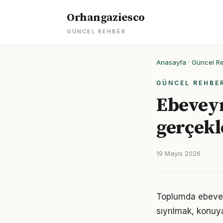
Orhangaziesco
GÜNCEL REHBER
Anasayfa
·
Güncel R
GÜNCEL REHBE
Ebeveynl
gerçekl
19 Mayıs 2026
Toplumda ebeveynl
sıyrılmak, konuya