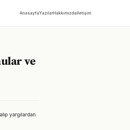
Anasayfa
Yazılar
Hakkımızda
İletişim
nular ve
alıp yargılardan