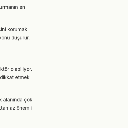
şturmanın en
.
sini korumak
yonu düşürür.
tör olabiliyor.
e dikkat etmek
k alanında çok
aktan az önemli