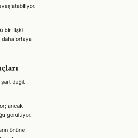
vaşlatabiliyor.
bir ilişki
z daha ortaya
çları
şart değil.
yor; ancak
ğu görülüyor.
ların önüne