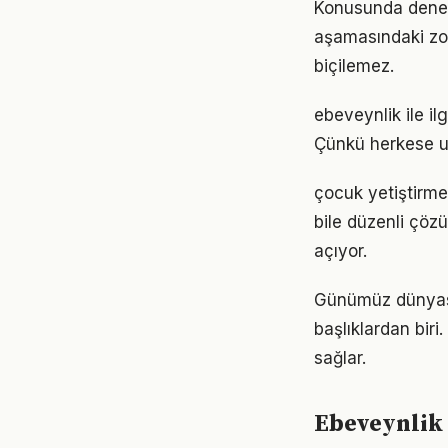
Konusunda deneyim
aşamasındaki zor
biçilemez.
ebeveynlik ile il
Çünkü herkese u
çocuk yetiştirme
bile düzenli çöz
açıyor.
Günümüz dünyası
başlıklardan biri
sağlar.
Ebeveynlik 