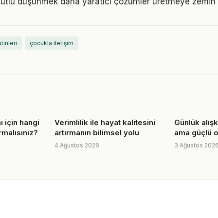
utlu düşünmek daha yaratıcı çözümler üretmeye zemin h
utinleri
çocukla iletişim
ı için hangi
Verimlilik ile hayat kalitesini
Günlük alışk
malısınız?
artırmanın bilimsel yolu
ama güçlü o
4 Ağustos 2026
3 Ağustos 202