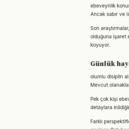
ebeveynlik konus
Ancak sabır ve is
Son araştırmalar,
olduğuna işaret 
koyuyor.
Günlük haya
olumlu disiplin 
Mevcut olanaklarl
Pek çok kişi ebe
detaylara inild
Farklı perspekti