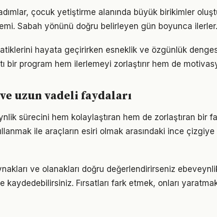
 adımlar, çocuk yetiştirme alanında büyük birikimler olu
emi. Sabah yönünü doğru belirleyen gün boyunca ilerler
pratiklerini hayata geçirirken esneklik ve özgünlük denge
tı bir program hem ilerlemeyi zorlaştırır hem de motivas
ve uzun vadeli faydaları
nlik sürecini hem kolaylaştıran hem de zorlaştıran bir fak
llanmak ile araçların esiri olmak arasındaki ince çizgiy
nakları ve olanakları doğru değerlendirirseniz ebeveynli
me kaydedebilirsiniz. Fırsatları fark etmek, onları yaratm