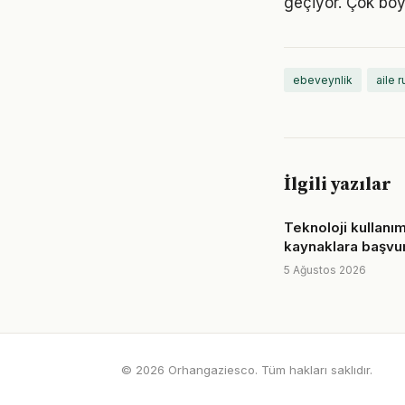
geçiyor. Çok boy
ebeveynlik
aile r
İlgili yazılar
Teknoloji kullanım
kaynaklara başvur
5 Ağustos 2026
© 2026 Orhangaziesco. Tüm hakları saklıdır.