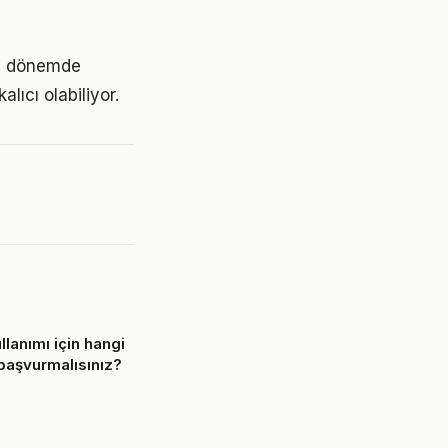
ri dönemde
lıcı olabiliyor.
llanımı için hangi
başvurmalısınız?
6