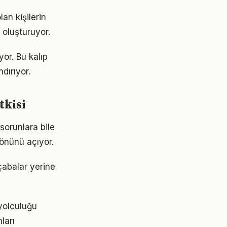
an kişilerin
i oluşturuyor.
or. Bu kalıp
dırıyor.
tkisi
sorunlara bile
 önünü açıyor.
çabalar yerine
yolculuğu
ları