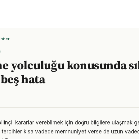
ehber
R
e yolculuğu konusunda sı
 beş hata
linçli kararlar verebilmek için doğru bilgilere ulaşmak g
 tercihler kısa vadede memnuniyet verse de uzun vade