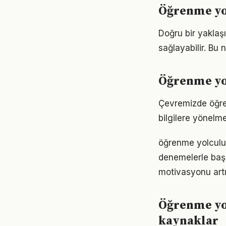
Öğrenme yo
Doğru bir yaklaş
sağlayabilir. Bu
Öğrenme yol
Çevremizde öğren
bilgilere yönelm
öğrenme yolculuğ
denemelerle başl
motivasyonu artır
Öğrenme yo
kaynaklar