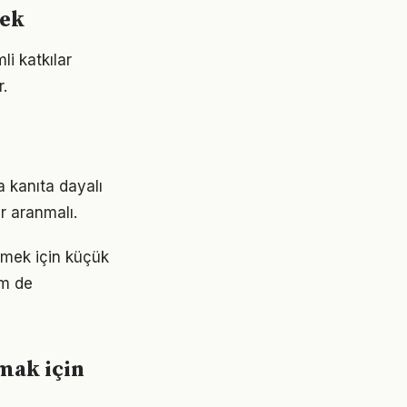
mek
i katkılar
.
 kanıta dayalı
r aranmalı.
etmek için küçük
em de
mak için