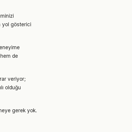
minizi
 yol gösterici
deneyime
 hem de
ar veriyor;
lı olduğu
meye gerek yok.