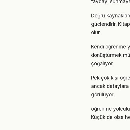
faydayı sunmayab
Doğru kaynaklard
güçlendirir. Kita
olur.
Kendi öğrenme y
dönüştürmek müm
çoğalıyor.
Pek çok kişi öğr
ancak detaylara
görülüyor.
öğrenme yolculu
Küçük de olsa he