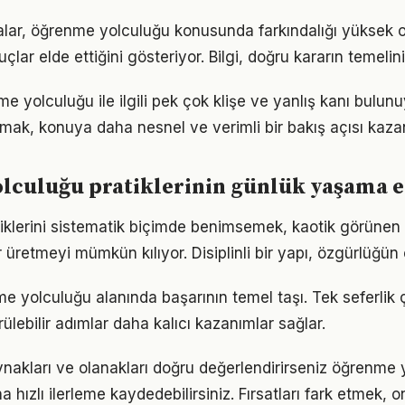
alar, öğrenme yolculuğu konusunda farkındalığı yüksek ol
çlar elde ettiğini gösteriyor. Bilgi, doğru kararın temelin
yolculuğu ile ilgili pek çok klişe ve yanlış kanı bulunuy
lmak, konuya daha nesnel ve verimli bir bakış açısı kazan
culuğu pratiklerinin günlük yaşama e
tiklerini sistematik biçimde benimsemek, kaotik görünen 
 üretmeyi mümkün kılıyor. Disiplinli bir yapı, özgürlüğün
me yolculuğu alanında başarının temel taşı. Tek seferlik 
ülebilir adımlar daha kalıcı kazanımlar sağlar.
nakları ve olanakları doğru değerlendirirseniz öğrenme 
 hızlı ilerleme kaydedebilirsiniz. Fırsatları fark etmek, on