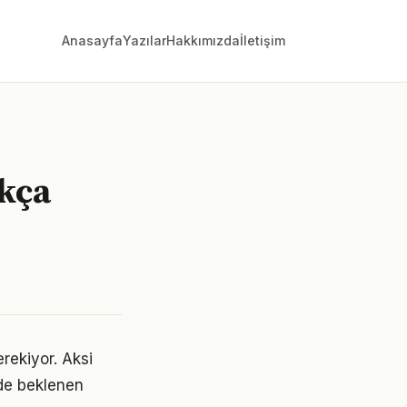
Anasayfa
Yazılar
Hakkımızda
İletişim
kça
erekiyor. Aksi
de beklenen