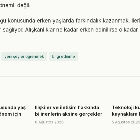
nemli değil.
ğu konusunda erken yaşlarda farkındalık kazanmak, ile
 sağlıyor. Alışkanlıklar ne kadar erken edinilirse o kadar ka
yeni şeyler öğrenmek
bilgi edinme
nusunda yaş
Ilişkiler ve iletişim hakkında
Teknoloji ku
önem için
bilinenlerin aksine gerçekler
kaynaklara 
6 Ağustos 2026
5 Ağustos 202