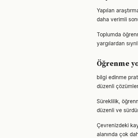
Yapılan araştırm
daha verimli sonu
Toplumda öğrenme 
yargılardan sıyrı
Öğrenme yol
bilgi edinme pra
düzenli çözümler
Süreklilik, öğren
düzenli ve sürdür
Çevrenizdeki kay
alanında çok daha